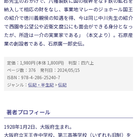
郎先生のおかげで、八幡製鉄に国の根幹をなす鉄の鉱石を
納入して相応の財をなし、事業地マレーのジョホール国王
の紹介で徳川義親侯の知遇を得、今は同じ中川先生の紹介
で西園寺公望公や近衛文麿公にも面会ができる身分となっ
たが、所詮は一介の実業家である」（本文より）。石原産
業の創設者である、石原廣一郎史伝。
定価：1,980円 (本体 1,800円)
判型：四六上
ページ数：376
発刊日：2024/05/15
ISBN：978-4-286-25240-7
ジャンル：
伝記・半生記
>
伝記
著者プロフィール
1928年1月2日、大阪府生まれ。
大阪府立天王寺中学校、第三高等学校（いずれも旧制）を