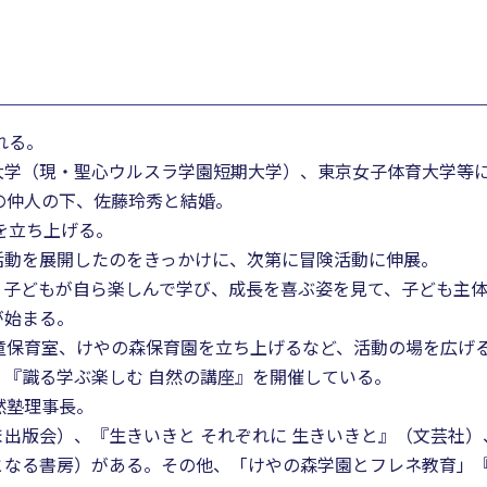
れる。
大学（現・聖心ウルスラ学園短期大学）、東京女子体育大学等
の仲人の下、佐藤玲秀と結婚。
を立ち上げる。
活動を展開したのをきっかけに、次第に冒険活動に伸展。
子どもが自ら楽しんで学び、成長を喜ぶ姿を見て、子ども主体の
が始まる。
童保育室、けやの森保育園を立ち上げるなど、活動の場を広げ
『識る学ぶ楽しむ 自然の講座』を開催している。
然塾理事長。
出版会）、『生きいきと それぞれに 生きいきと』（文芸社
となる書房）がある。その他、「けやの森学園とフレネ教育」