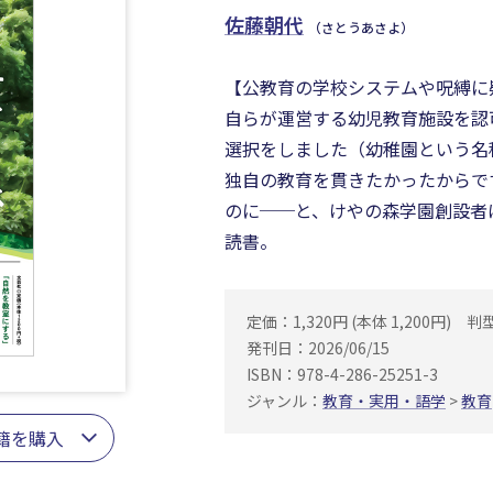
佐藤朝代
（さとうあさよ）
【公教育の学校システムや呪縛に
自らが運営する幼児教育施設を認
選択をしました（幼稚園という名
独自の教育を貫きたかったからで
のに──と、けやの森学園創設者
読書。
定価：1,320円 (本体 1,200円)
判
発刊日：2026/06/15
ISBN：978-4-286-25251-3
ジャンル：
教育・実用・語学
>
教育
籍を購入