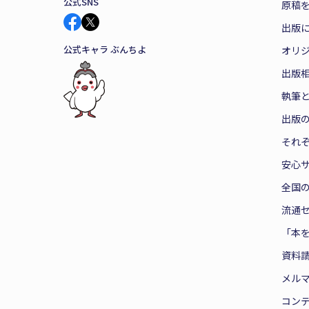
公式SNS
原稿を
出版
公式キャラ ぶんちよ
オリ
出版
執筆
出版
それ
安心
全国
流通
「本
資料
メル
コン