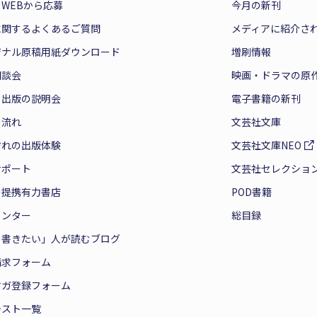
WEBから応募
今月の新刊
に関するよくあるご質問
メディアに紹介さ
ジナル原稿用紙ダウンロード
増刷情報
相談会
映画・ドラマの原
と出版の説明会
電子書籍の新刊
の流れ
文芸社文庫
ぞれの出版体験
文芸社文庫NEO
サポート
文芸社セレクショ
の提携有力書店
POD書籍
センター
総目録
を書きたい」人が読むブログ
請求フォーム
マガ登録フォーム
テスト一覧