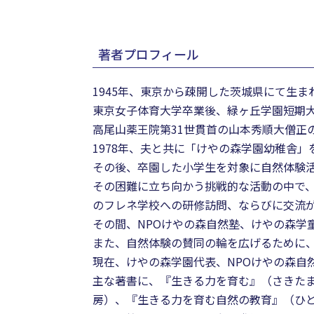
著者プロフィール
1945年、東京から疎開した茨城県にて生ま
東京女子体育大学卒業後、緑ヶ丘学園短期
高尾山薬王院第31世貫首の山本秀順大僧正
1978年、夫と共に「けやの森学園幼稚舎」
その後、卒園した小学生を対象に自然体験
その困難に立ち向かう挑戦的な活動の中で、
のフレネ学校への研修訪問、ならびに交流
その間、NPOけやの森自然塾、けやの森学
また、自然体験の賛同の輪を広げるために、
現在、けやの森学園代表、NPOけやの森自
主な著書に、『生きる力を育む』（さきたま
房）、『生きる力を育む自然の教育』（ひ