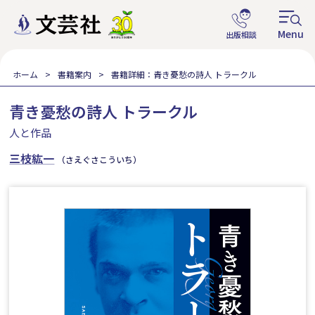
ホーム
書籍案内
書籍詳細：青き憂愁の詩人 トラークル
青き憂愁の詩人 トラークル
人と作品
三枝紘一
（さえぐさこういち）