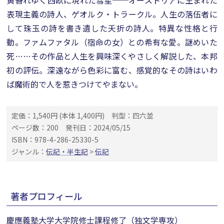
黄昏れゆく西欧に現れた彗星──オーストリアに生まれた
表現主義の詩人、ゲオルク・トラークル。人生の落伍者に
して珠玉の詩を書き遺した夭折の詩人。特異な性格と行
動。ファムファタル（宿命の女）との希有な愛。謎めいた
死……その作品と人生を興味深くやさしく解説した、本邦
初の評伝。深遠ながら色彩に富む、感覚的なその詩はいわ
ば魔術的で人を惹きつけてやまない。
定価：1,540円 (本体 1,400円)
判型：四六並
ページ数：200
発刊日：2024/05/15
ISBN：978-4-286-25330-5
ジャンル：
伝記・半生記
>
伝記
著者プロフィール
慶應義塾大学大学院修士課程修了（独文学専攻）