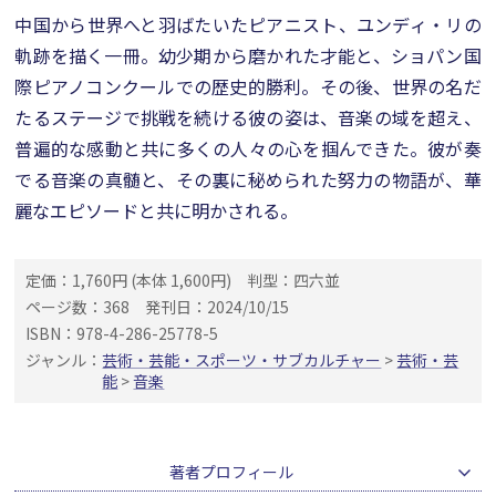
中国から世界へと羽ばたいたピアニスト、ユンディ・リの
軌跡を描く一冊。幼少期から磨かれた才能と、ショパン国
際ピアノコンクールでの歴史的勝利。その後、世界の名だ
たるステージで挑戦を続ける彼の姿は、音楽の域を超え、
普遍的な感動と共に多くの人々の心を掴んできた。彼が奏
でる音楽の真髄と、その裏に秘められた努力の物語が、華
麗なエピソードと共に明かされる。
定価：1,760円 (本体 1,600円)
判型：四六並
ページ数：368
発刊日：2024/10/15
ISBN：978-4-286-25778-5
ジャンル：
芸術・芸能・スポーツ・サブカルチャー
>
芸術・芸
能
>
音楽
著者プロフィール