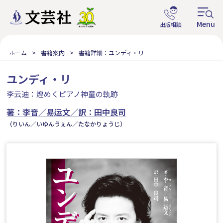
ホーム
書籍案内
書籍詳細：ユンディ・リ
ユンディ・リ
李云迪：煌めくピアノ神童の軌跡
著：李音／易运文／訳：田中良司
（りいん／いゆんうぇん／たなかりょうじ）