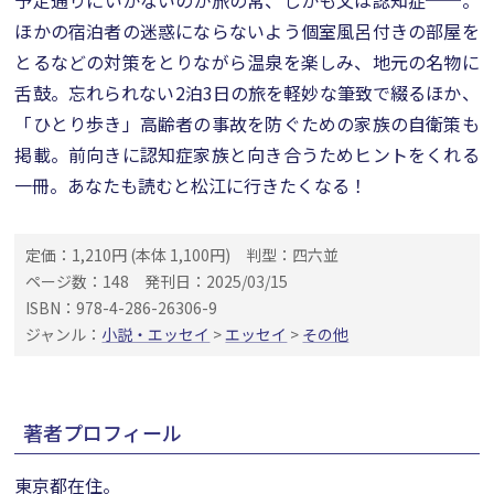
予定通りにいかないのが旅の常、しかも父は認知症──。
ほかの宿泊者の迷惑にならないよう個室風呂付きの部屋を
とるなどの対策をとりながら温泉を楽しみ、地元の名物に
舌鼓。忘れられない2泊3日の旅を軽妙な筆致で綴るほか、
「ひとり歩き」高齢者の事故を防ぐための家族の自衛策も
掲載。前向きに認知症家族と向き合うためヒントをくれる
一冊。あなたも読むと松江に行きたくなる！
定価：1,210円 (本体 1,100円)
判型：四六並
ページ数：148
発刊日：2025/03/15
ISBN：978-4-286-26306-9
ジャンル：
小説・エッセイ
>
エッセイ
>
その他
著者プロフィール
東京都在住。