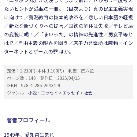
「ニッポン丸」が沈没してしまう前に、ぜひもう一度考え
たいヒントが満載の一冊。【目次より】真の民主主義実現
に向けて／義務教育の抜本的改革を／悲しい日本語の軽視
／新たな街づくりへの提言／国鉄の解体は失敗／テレビ局
の変貌に喝！／「まいった」の精神の先進性／男女平等と
は!?／自由主義の限界を問う／原子力発電所は魔物／イン
ターネットとゲームの罪 ほか。
定価：1,210円 (本体 1,100円)
判型：四六並
ページ数：140
発刊日：2025/04/15
ISBN：978-4-286-26434-9
ジャンル：
小説・エッセイ
>
エッセイ
>
社会
著者プロフィール
1949年、愛知県生まれ