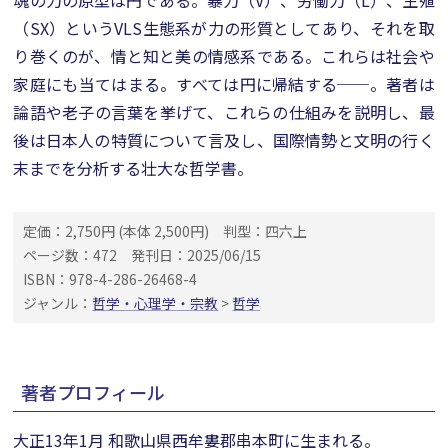
魂の力の原型は円である。暴力（V）、労働力（L）、生殖
（SX）というVLS生態系が力の形質としてあり、それを取
り巻くのが、情と知と美の情感系である。これらは社会や
家庭にも当てはまる。すべては円に帰結する──。著者は
論語や老子の言葉を挙げて、これらの仕組みを説明し、最
後は日本人の特質について言及し、国際情勢と文明の行く
末までを分析する壮大な哲学書。
定価：2,750円 (本体 2,500円)
判型：四六上
ページ数：472
発刊日：2025/06/15
ISBN：978-4-286-26468-4
ジャンル：
哲学・心理学・宗教
>
哲学
著者プロフィール
大正13年1月 和歌山県西牟婁郡串本町に生まれる。