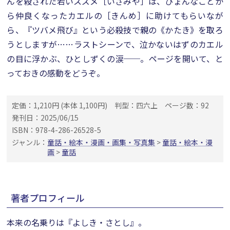
んを殺された若いスズメ［いさみや］は、ひょんなことか
ら仲良くなったカエルの［きんめ］に助けてもらいなが
ら、『ツバメ飛び』という必殺技で親の《かたき》を取ろ
うとしますが……ラストシーンで、泣かないはずのカエル
の目に浮かぶ、ひとしずくの涙──。ページを開いて、と
っておきの感動をどうぞ。
定価：1,210円 (本体 1,100円)
判型：四六上
ページ数：92
発刊日：2025/06/15
ISBN：978-4-286-26528-5
ジャンル：
童話・絵本・漫画・画集・写真集
>
童話・絵本・漫
画
>
童話
著者プロフィール
本来の名乗りは『よしき・さとし』。