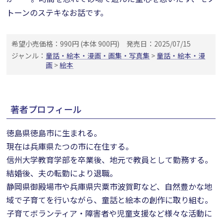
トーンのステキなお話です。
希望小売価格：990円 (本体 900円)
発売日：2025/07/15
ジャンル：
童話・絵本・漫画・画集・写真集
>
童話・絵本・漫
画
>
絵本
著者プロフィール
徳島県徳島市に生まれる。
現在は兵庫県たつの市に在住する。
信州大学教育学部を卒業後、地元で教員として勤務する。
結婚後、夫の転勤により退職。
静岡県御殿場市や兵庫県宍粟市波賀町など、自然豊かな地
域で子育てを行いながら、童話と絵本の創作に取り組む。
子育てボランティア・障害者や児童支援など様々な活動に