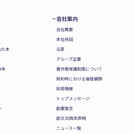
会社案内
会社概要
本社地図
れた本
沿革
グループ企業
作本
著作者保護制度について
契約時における倫理綱領
採用情報
トップメッセージ
ン
創業理念
創立30周年声明
ニュース一覧