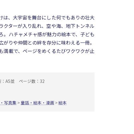
）
けは、大宇宙を舞台にした何でもありの壮大
ラクターが入り乱れ、空や海、地下トンネル
ろ。ハチャメチャ感が魅力の絵本で、子ども
広がりや仲間との絆を存分に味わえる一冊。
も満載で、ページをめくるたびワクワクが止
型：A5並
ページ数：32
・写真集
>
童話・絵本・漫画
>
絵本