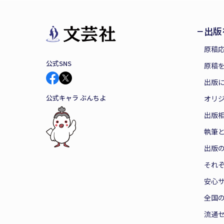
出版
原稿
公式SNS
原稿を
出版
公式キャラ ぶんちよ
オリ
出版
執筆
出版
それ
安心
全国
流通