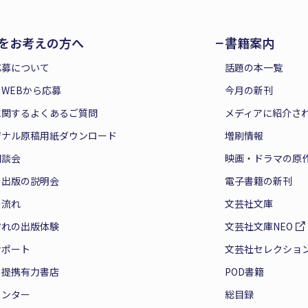
をお考えの方へ
書籍案内
応募について
話題の本一覧
WEBから応募
今月の新刊
に関するよくあるご質問
メディアに紹介さ
ジナル原稿用紙ダウンロード
増刷情報
相談会
映画・ドラマの原
と出版の説明会
電子書籍の新刊
の流れ
文芸社文庫
ぞれの出版体験
文芸社文庫NEO
サポート
文芸社セレクショ
の提携有力書店
POD書籍
センター
総目録