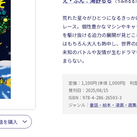
え・ぶん：海野るる
（うみのるる
荒れた星々がひとつになるきっか
レース。個性豊かなマシンやキャ
を駆け抜ける迫力の展開が見どこ
はもちろん大人も熱中し、世界の
未知のバトルや友情が生むドラマ
まらない。
定価：1,100円 (本体 1,000円)
判
発刊日：2025/06/15
ISBN：978-4-286-26593-3
ジャンル：
童話・絵本・漫画・画集
籍を購入