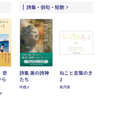
詩集・俳句・短歌
、悲
詩集 美の詩神
ねこと言葉のき
から
たち
2
く
呼戯人
葉月陵
子