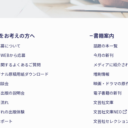
をお考えの方へ
書籍案内
応募について
話題の本一覧
WEBから応募
今月の新刊
に関するよくあるご質問
メディアに紹介さ
ジナル原稿用紙ダウンロード
増刷情報
相談会
映画・ドラマの原
と出版の説明会
電子書籍の新刊
の流れ
文芸社文庫
ぞれの出版体験
文芸社文庫NEO
サポート
文芸社セレクショ