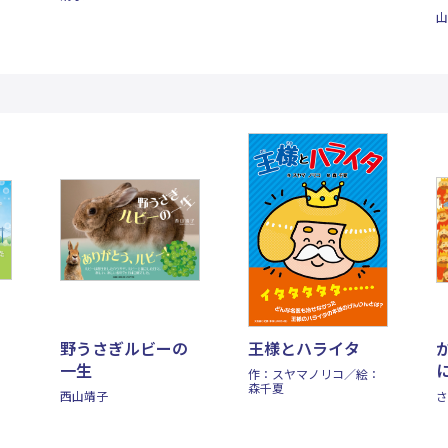
山
野うさぎルビーの
王様とハライタ
一生
作：スヤマノリコ／絵：
森千夏
西山靖子
さ