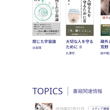
閉じた宇宙論
大切な人を守る
疎外
ために Ⅱ
荒野
日高翔
丸澤宏
田中敏
TOPICS
書籍関連情報
2026年07月31日
メディア情報