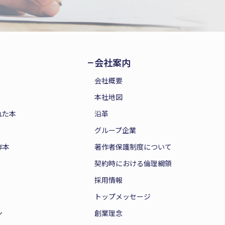
会社案内
会社概要
本社地図
れた本
沿革
グループ企業
作本
著作者保護制度について
契約時における倫理綱領
採用情報
トップメッセージ
ン
創業理念