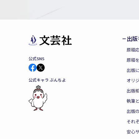
出版
原稿
公式SNS
原稿を
出版
公式キャラ ぶんちよ
オリ
出版
執筆
出版
それ
安心