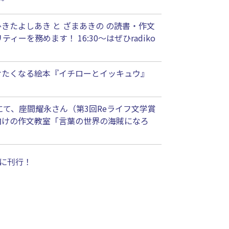
きたよしあき と ざまあきの の読書・作文
を務めます！ 16:30〜はぜひradiko
けたくなる絵本『イチローとイッキュウ』
zタワー）にて、座間耀永さん（第3回Reライフ文学賞
向けの作文教室「言葉の世界の海賊になろ
）に刊行！