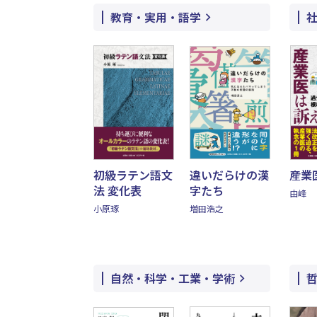
教育・実用・語学
初級ラテン語文
違いだらけの漢
産業
法 変化表
字たち
由峰
小原琢
増田浩之
自然・科学・工業・学術