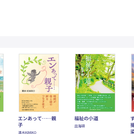
エンあって……親
福祉の小道
子
皿海碩
清水KIMIKO