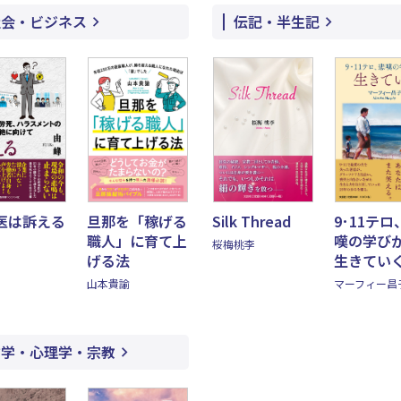
社会・ビジネス
伝記・半生記
医は訴える
旦那を「稼げる
Silk Thread
9･11テロ
職人」に育て上
嘆の学び
桜梅桃李
げる法
生きてい
山本貴諭
マーフィー昌
哲学・心理学・宗教