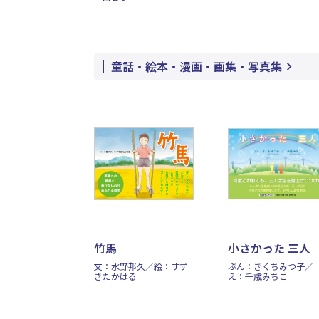
童話・絵本・漫画・画集・写真集
竹馬
小さかった 三人
文：水野邦久／絵：すず
ぶん：きくちみつ子／
きたかはる
え：千歳みちこ