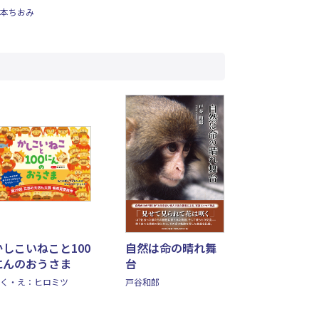
しい
本ちおみ
かしこいねこと100
自然は命の晴れ舞
にんのおうさま
台
く・え：ヒロミツ
戸谷和郎