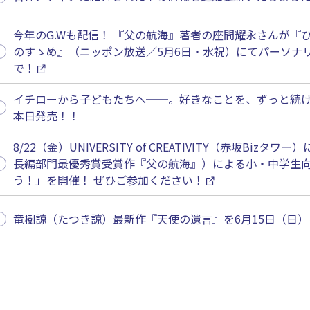
今年のG.Wも配信！ 『父の航海』著者の座間耀永さんが『ひ
のすゝめ』（ニッポン放送／5月6日・水祝）にてパーソナリティー
で！
イチローから子どもたちへ──。好きなことを、ずっと続
本日発売！！
8/22（金）UNIVERSITY of CREATIVITY（赤坂Bi
長編部門最優秀賞受賞作『父の航海』）による小・中学生
う！」を開催！ ぜひご参加ください！
竜樹諒（たつき諒）最新作『天使の遺言』を6月15日（日