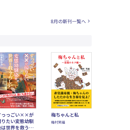
8月の新刊一覧へ
すっっごい××が
梅ちゃんと私
撮りたい変態幼馴
梅村笑福
染は世界を救うら