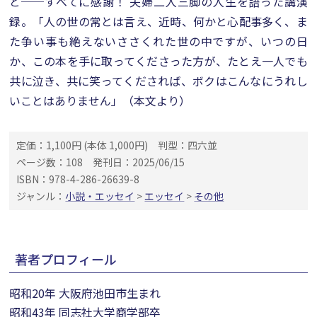
と──すべてに感謝！ 夫婦二人三脚の人生を語った講演
録。「人の世の常とは言え、近時、何かと心配事多く、ま
た争い事も絶えないささくれた世の中ですが、いつの日
か、この本を手に取ってくださった方が、たとえ一人でも
共に泣き、共に笑ってくだされば、ボクはこんなにうれし
いことはありません」（本文より）
定価：1,100円 (本体 1,000円)
判型：四六並
ページ数：108
発刊日：2025/06/15
ISBN：978-4-286-26639-8
ジャンル：
小説・エッセイ
>
エッセイ
>
その他
著者プロフィール
昭和20年 大阪府池田市生まれ
昭和43年 同志社大学商学部卒