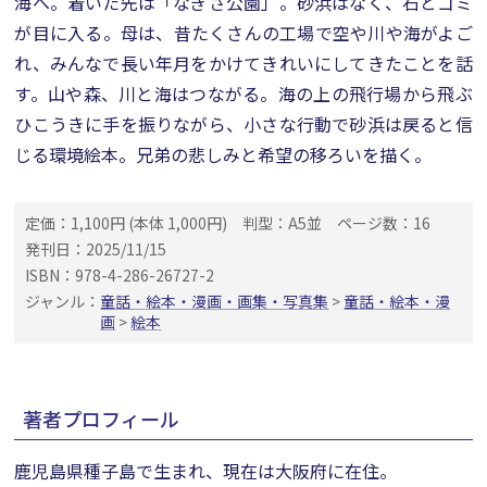
海へ。着いた先は「なぎさ公園」。砂浜はなく、石とゴミ
が目に入る。母は、昔たくさんの工場で空や川や海がよご
れ、みんなで長い年月をかけてきれいにしてきたことを話
す。山や森、川と海はつながる。海の上の飛行場から飛ぶ
ひこうきに手を振りながら、小さな行動で砂浜は戻ると信
じる環境絵本。兄弟の悲しみと希望の移ろいを描く。
定価：1,100円 (本体 1,000円)
判型：A5並
ページ数：16
発刊日：2025/11/15
ISBN：978-4-286-26727-2
ジャンル：
童話・絵本・漫画・画集・写真集
>
童話・絵本・漫
画
>
絵本
著者プロフィール
鹿児島県種子島で生まれ、現在は大阪府に在住。