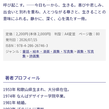
呼び起こす。──今日も一から、生きる。喜びや悲しみ、
出会いと別れを重ね、人とつながる尊さと、生きることの
意味にふれる。静かに、深く、心を満たす一冊。
定価：2,200円 (本体 2,000円)
判型：A4変並
ページ数：80
発刊日：2026/07/15
ISBN：978-4-286-26746-3
ジャンル：
童話・絵本・漫画・画集・写真集
>
画集・写真
集
>
詩画集
著者プロフィール
1953年 和歌山県生まれ、大分県在住。
1974年 なんばデザイナー学院卒業。
1981年 結婚。
1982年 ブラジルに渡航。