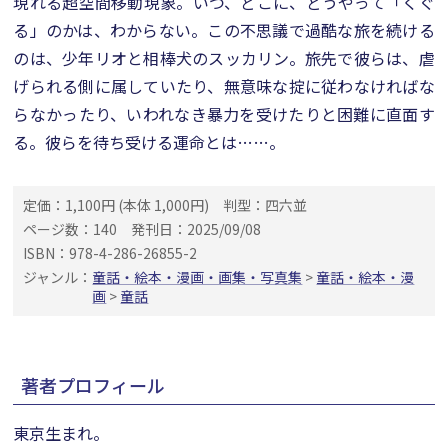
現れる超空間移動現象。いつ、どこに、どうやって「くぐ
る」のかは、わからない。この不思議で過酷な旅を続ける
のは、少年リオと相棒犬のスッカリン。旅先で彼らは、虐
げられる側に属していたり、無意味な掟に従わなければな
らなかったり、いわれなき暴力を受けたりと困難に直面す
る。彼らを待ち受ける運命とは……。
定価：1,100円 (本体 1,000円)
判型：四六並
ページ数：140
発刊日：2025/09/08
ISBN：978-4-286-26855-2
ジャンル：
童話・絵本・漫画・画集・写真集
>
童話・絵本・漫
画
>
童話
著者プロフィール
東京生まれ。