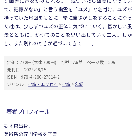
な幽霊に声をかけられる。「気づいたら幽霊になってい
て、記憶がない」と言う幽霊を「ユズ」と名付け、ユズが
持っていた地図をもとに一緒に宝さがしをすることになっ
た桃は、少しずつユズの正体に気づいていく。懐かしい風
景とともに、かつてのことを思い出していく二人。しか
し、また別れのときが近づいてきて──。
定価：770円 (本体 700円)
判型：A6並
ページ数：296
発刊日：2023/08/15
ISBN：978-4-286-27014-2
ジャンル：
小説・エッセイ
>
小説
>
恋愛
著者プロフィール
栃木県出身。
美術系の専門学校を卒業。