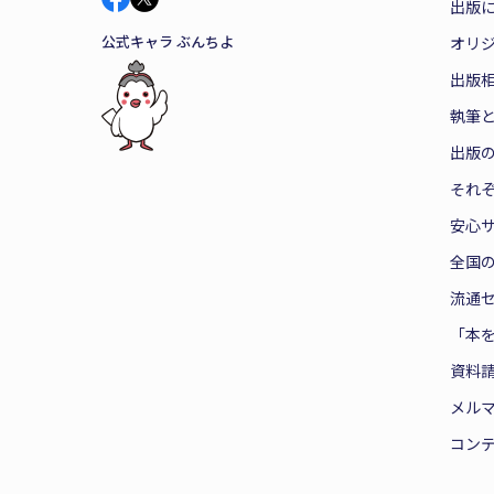
出版
公式キャラ ぶんちよ
オリ
出版
執筆
出版
それ
安心
全国
流通
「本
資料
メル
コン