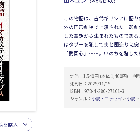
山本ユン
（やまもとゆん）
この物語は、古代ギリシアに語り
外の円形劇場で上演された「悲劇
した空想から生まれたものである
はタブーを犯して夫と国造りに突
「愛国心」……。いのちを賭した
定価：1,540円 (本体 1,400円)
判
発刊日：2025/11/15
ISBN：978-4-286-27161-3
ジャンル：
小説・エッセイ
>
小説
>
籍を購入