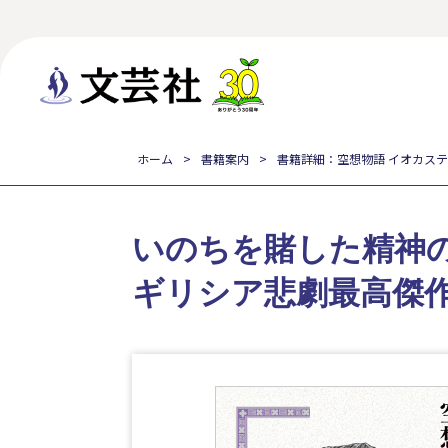
ホーム
書籍案内
書籍詳細：空想物語 イオカス
いのちを賭した精神
ギリシア悲劇最高傑