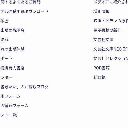
に関するよくあるご質問
メディアに紹介さ
ジナル原稿用紙ダウンロード
増刷情報
相談会
映画・ドラマの原
と出版の説明会
電子書籍の新刊
の流れ
文芸社文庫
ぞれの出版体験
文芸社文庫NEO
サポート
文芸社セレクショ
の提携有力書店
POD書籍
センター
総目録
を書きたい」人が読むブログ
請求フォーム
マガ登録フォーム
テスト一覧