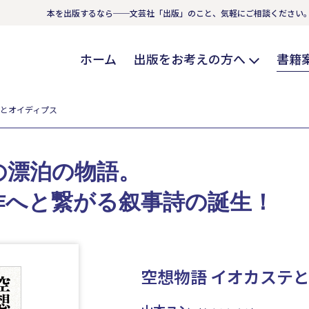
本を出版するなら──文芸社「出版」のこと、気軽にご相談ください
ホーム
出版をお考えの方へ
書籍
テとオイディプス
の漂泊の物語。
作へと繋がる叙事詩の誕生！
空想物語 イオカステ