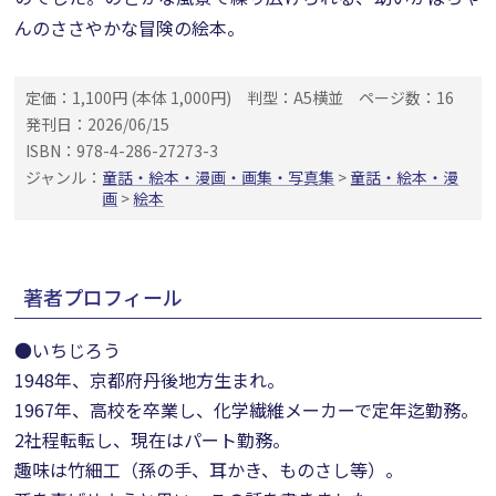
んのささやかな冒険の絵本。
定価：1,100円 (本体 1,000円)
判型：A5横並
ページ数：16
発刊日：2026/06/15
ISBN：978-4-286-27273-3
ジャンル：
童話・絵本・漫画・画集・写真集
>
童話・絵本・漫
画
>
絵本
著者プロフィール
●いちじろう
1948年、京都府丹後地方生まれ。
1967年、高校を卒業し、化学繊維メーカーで定年迄勤務。
2社程転転し、現在はパート勤務。
趣味は竹細工（孫の手、耳かき、ものさし等）。