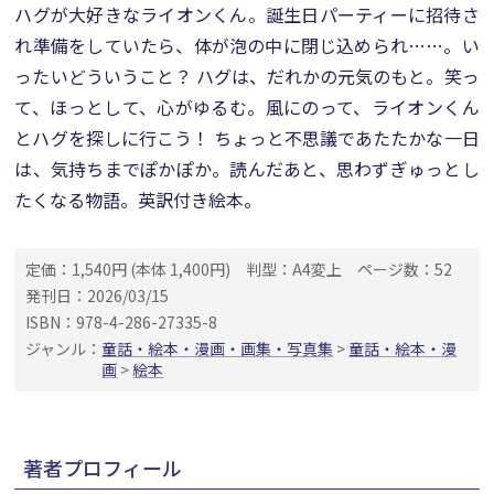
ハグが大好きなライオンくん。誕生日パーティーに招待さ
れ準備をしていたら、体が泡の中に閉じ込められ……。い
ったいどういうこと？ ハグは、だれかの元気のもと。笑っ
て、ほっとして、心がゆるむ。風にのって、ライオンくん
とハグを探しに行こう！ ちょっと不思議であたたかな一日
は、気持ちまでぽかぽか。読んだあと、思わずぎゅっとし
たくなる物語。英訳付き絵本。
定価：1,540円 (本体 1,400円)
判型：A4変上
ページ数：52
発刊日：2026/03/15
ISBN：978-4-286-27335-8
ジャンル：
童話・絵本・漫画・画集・写真集
>
童話・絵本・漫
画
>
絵本
著者プロフィール