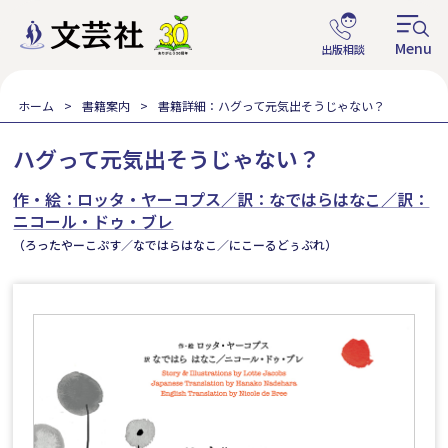
ホーム
書籍案内
書籍詳細：ハグって元気出そうじゃない？
ハグって元気出そうじゃない？
作・絵：ロッタ・ヤーコプス／訳：なではらはなこ／訳：
ニコール・ドゥ・ブレ
（ろったやーこぷす／なではらはなこ／にこーるどぅぶれ）