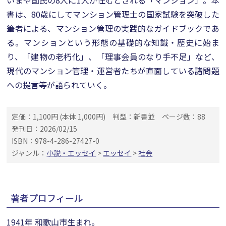
いまや国民の8人に1人が住むとされる「マンション」。本
書は、80歳にしてマンション管理士の国家試験を突破した
筆者による、マンション管理の実践的なガイドブックであ
る。マンションという形態の基礎的な知識・歴史に始ま
り、「建物の老朽化」、「理事会員のなり手不足」など、
現代のマンション管理・運営者たちが直面している諸問題
への提言等が語られていく。
定価：1,100円 (本体 1,000円)
判型：新書並
ページ数：88
発刊日：2026/02/15
ISBN：978-4-286-27427-0
ジャンル：
小説・エッセイ
>
エッセイ
>
社会
著者プロフィール
1941年 和歌山市生まれ。