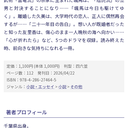
武術「雲竜流」の宗家に生まれた颯馬は、「陰虎流」の立
男と対決することになり……「颯馬は今日も駆けてゆ
く」。離婚した久美は、大学時代の恋人、正人に偶然再会
するが……「二十一年目の告白」。想い人が既婚者だった
と知った友里香は、傷心のまま一人晩秋の海へ向かい……
「心が折れたら」など、5つのドラマを収録。読み終えた
時、前向きな気持ちになれる一冊。
定価：1,100円 (本体 1,000円)
判型：四六並
ページ数：112
発刊日：2026/04/22
ISBN：978-4-286-27464-5
ジャンル：
小説・エッセイ
>
小説
>
その他
著者プロフィール
千葉県出身。