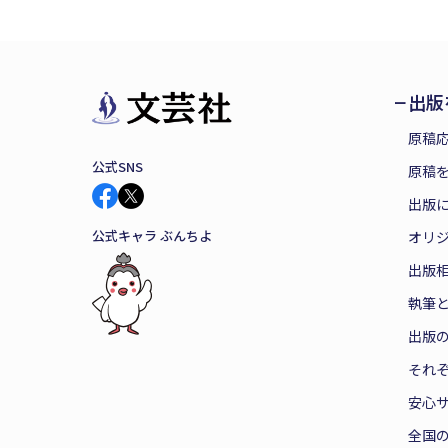
出版
原稿
公式SNS
原稿を
出版
公式キャラ ぶんちよ
オリ
出版
執筆
出版
それ
安心
全国