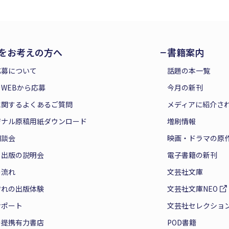
をお考えの方へ
書籍案内
応募について
話題の本一覧
WEBから応募
今月の新刊
に関するよくあるご質問
メディアに紹介さ
ジナル原稿用紙ダウンロード
増刷情報
相談会
映画・ドラマの原
と出版の説明会
電子書籍の新刊
の流れ
文芸社文庫
ぞれの出版体験
文芸社文庫NEO
サポート
文芸社セレクショ
の提携有力書店
POD書籍