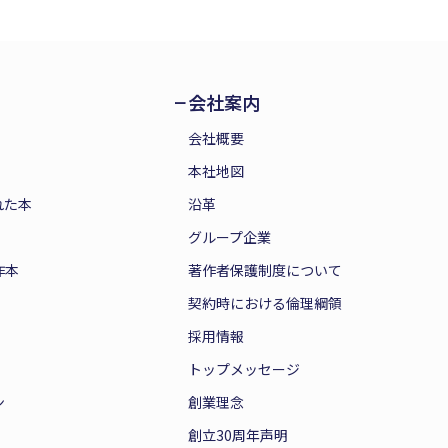
会社案内
会社概要
本社地図
れた本
沿革
グループ企業
作本
著作者保護制度について
契約時における倫理綱領
採用情報
トップメッセージ
ン
創業理念
創立30周年声明