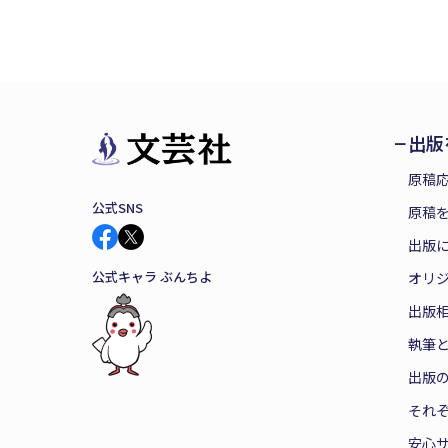
出版
原稿
公式SNS
原稿を
出版
公式キャラ ぶんちよ
オリ
出版
執筆
出版
それ
安心