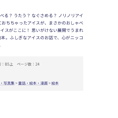
）
べる？ うたう？ なぐさめる？ ノリノリアイ
におちちゃったアイスが、まさかのおしゃべ
アイスがここに！ 思いがけない展開でうまれ
絵本。ふしぎなアイスのお話で、心がニッコ
。
型：B5上
ページ数：24
・写真集
>
童話・絵本・漫画
>
絵本