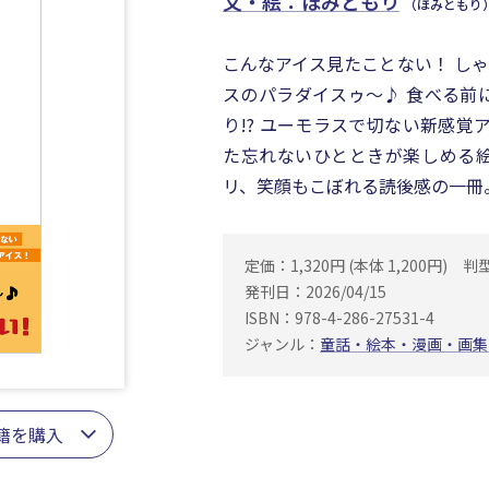
文・絵：ほみともり
（ほみともり
こんなアイス見たことない！ しゃ
スのパラダイスゥ～♪ 食べる前
り!? ユーモラスで切ない新感覚
た忘れないひとときが楽しめる
リ、笑顔もこぼれる読後感の一冊
定価：1,320円 (本体 1,200円)
判
発刊日：2026/04/15
ISBN：978-4-286-27531-4
ジャンル：
童話・絵本・漫画・画集
籍を購入