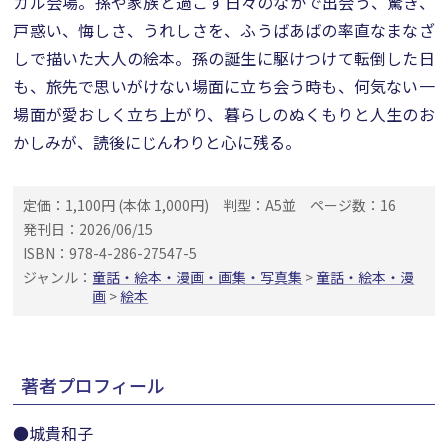
カル会場。孫や家族と過ごす日々のなかで出会う、驚き、
戸惑い、悔しさ、うれしさを、ふうばあばの率直なまなざ
しで描いた大人の絵本。孫の誕生に駆けつけて転倒した日
も、旅先で思いがけない場面に立ち会う時も、何気ない一
場面が愛おしく立ち上がり、暮らしのぬくもりと人生のお
かしみが、読後にじんわりと心に残る。
定価：1,100円 (本体 1,000円)
判型：A5並
ページ数：16
発刊日：2026/06/15
ISBN：978-4-286-27547-5
ジャンル：
童話・絵本・漫画・画集・写真集
>
童話・絵本・漫
画
>
絵本
著者プロフィール
●城貴和子