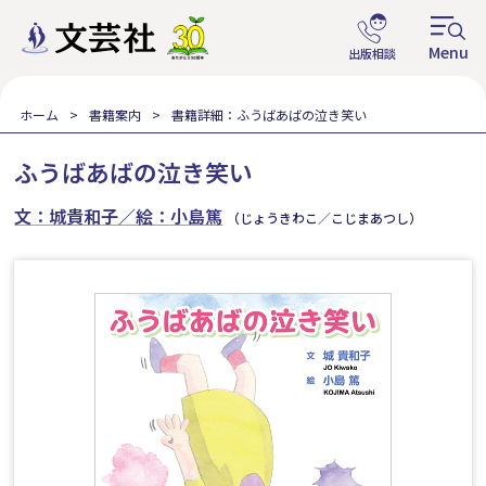
ホーム
書籍案内
書籍詳細：ふうばあばの泣き笑い
ふうばあばの泣き笑い
文：城貴和子／絵：小島篤
（じょうきわこ／こじまあつし）