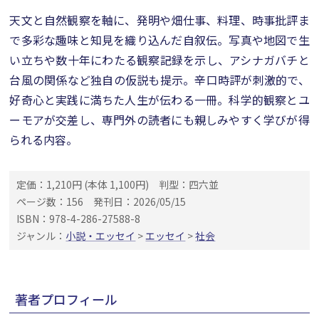
天文と自然観察を軸に、発明や畑仕事、料理、時事批評ま
で多彩な趣味と知見を織り込んだ自叙伝。写真や地図で生
い立ちや数十年にわたる観察記録を示し、アシナガバチと
台風の関係など独自の仮説も提示。辛口時評が刺激的で、
好奇心と実践に満ちた人生が伝わる一冊。科学的観察とユ
ーモアが交差し、専門外の読者にも親しみやすく学びが得
られる内容。
定価：1,210円 (本体 1,100円)
判型：四六並
ページ数：156
発刊日：2026/05/15
ISBN：978-4-286-27588-8
ジャンル：
小説・エッセイ
>
エッセイ
>
社会
著者プロフィール