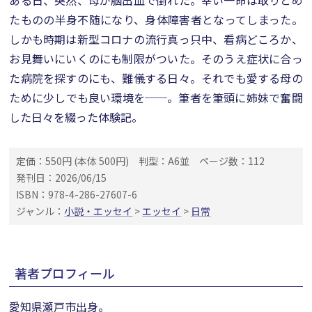
ある日、突然、母が脳出血で倒れた。幸い一命は取りとめ
たものの半身不随になり、身体障害者となってしまった。
しかも時期は新型コロナの流行真っ只中、看病どころか、
お見舞いにいくのにも制限がついた。そのうえ症状に合っ
た病院を探すのにも、難儀する日々。それでも愛する母の
ために少しでも良い環境を──。筆者を筆頭に姉妹で奮闘
した日々を綴った体験記。
定価：550円 (本体 500円)
判型：A6並
ページ数：112
発刊日：2026/06/15
ISBN：978-4-286-27607-6
ジャンル：
小説・エッセイ
>
エッセイ
>
日常
著者プロフィール
愛知県瀬戸市出身。