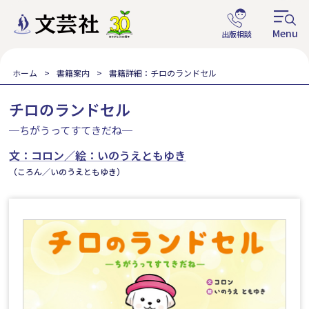
ホーム
書籍案内
書籍詳細：チロのランドセル
チロのランドセル
─ちがうってすてきだね─
文：コロン／絵：いのうえともゆき
（ころん／いのうえともゆき）