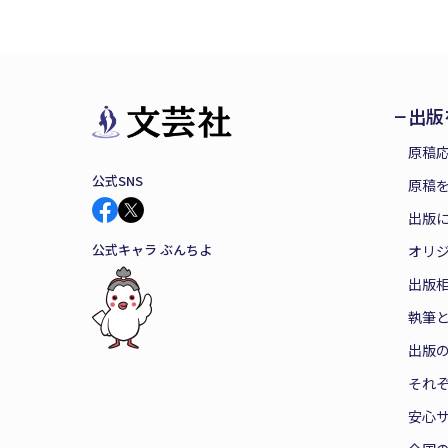
出版
原稿
公式SNS
原稿を
出版
公式キャラ ぶんちよ
オリ
出版
執筆
出版
それ
安心