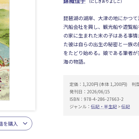
錦織佳子
（にしきおりよしこ）
琵琶湖の湖岸、大津の地にかつて
汽船会社を興し、観光船や遊覧船
の家に生まれた末の子はある事情
た彼は自らの出生の秘密と一族の
をたどり始める。娘である筆者が
海の物語。
定価：1,320円 (本体 1,200円)
判
発刊日：2026/06/15
ISBN：978-4-286-27663-2
ジャンル：
伝記・半生記
>
伝記
籍を購入