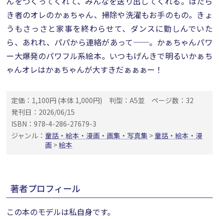
んをつくってくれて、みんなを送り出してくれる。はたら
き者のオレのかぁちゃん、掃除や洗濯もお手のもの。きょ
うもさっさと家事を終わらせて、ダンスに勤しんでいた
ら、あれれ、パパから連絡があって──。かぁちゃんパワ
ー大爆発のパワフル系絵本。いつもげんきで明るいかぁち
ゃんオレはかぁちゃんが大すきだぁぁぁー！
定価：1,100円 (本体 1,000円)
判型：A5並
ページ数：32
発刊日：2026/06/15
ISBN：978-4-286-27679-3
ジャンル：
童話・絵本・漫画・画集・写真集
>
童話・絵本・漫
画
>
絵本
著者プロフィール
この本のモデルは私自身です。