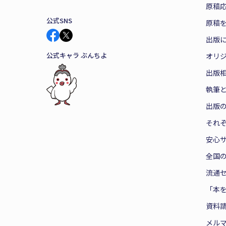
原稿
公式SNS
原稿を
出版
公式キャラ ぶんちよ
オリ
出版
執筆
出版
それ
安心
全国
流通
「本
資料
メル