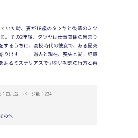
ていた時、妻が18歳のタツヤと後輩のミツ
ける。その2年後、タツヤは仕事関係の集まり
をするうちに、高校時代の彼女で、ある夏突
語り出す──。過去と現在、喪失と愛。記憶
を辿るミステリアスで切ない初恋の行方と再
型：四六並
ページ数：224
その他