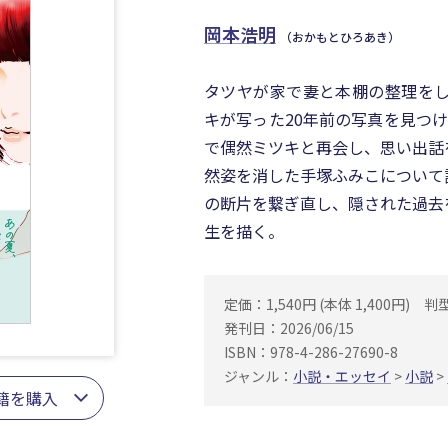
岡本浩明
（おかもとひろあき）
タツヤが家で妻と本棚の整理をし
キが写った20年前の写真を見つ
で偶然ミツキと再会し、思い出話
然姿を消した手塚ふみこについて
の断片を繋ぎ直し、隠された過去
生を描く。
定価：1,540円 (本体 1,400円)
判
発刊日：2026/06/15
ISBN：978-4-286-27690-8
ジャンル：
小説・エッセイ
>
小説
>
籍を購入