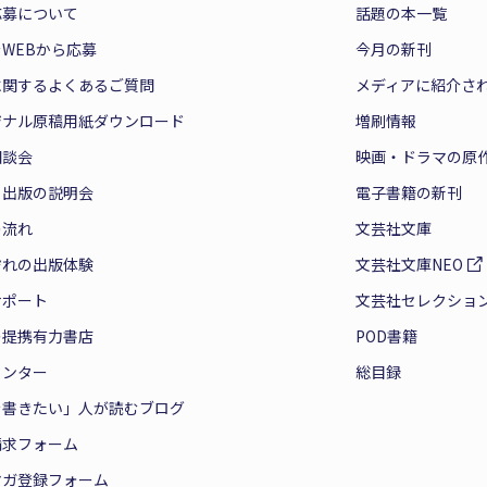
応募について
話題の本一覧
WEBから応募
今月の新刊
に関するよくあるご質問
メディアに紹介さ
ジナル原稿用紙ダウンロード
増刷情報
相談会
映画・ドラマの原
と出版の説明会
電子書籍の新刊
の流れ
文芸社文庫
ぞれの出版体験
文芸社文庫NEO
サポート
文芸社セレクショ
の提携有力書店
POD書籍
センター
総目録
を書きたい」人が読むブログ
請求フォーム
マガ登録フォーム