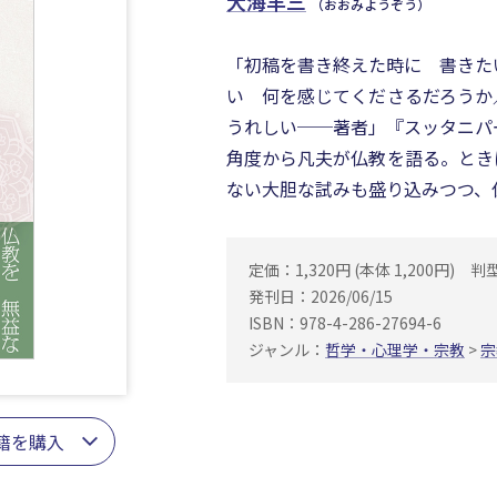
大海羊三
（おおみようぞう）
「初稿を書き終えた時に 書きた
い 何を感じてくださるだろうか
うれしい──著者」『スッタニパ
角度から凡夫が仏教を語る。とき
ない大胆な試みも盛り込みつつ、
定価：1,320円 (本体 1,200円)
判
発刊日：2026/06/15
ISBN：978-4-286-27694-6
ジャンル：
哲学・心理学・宗教
>
宗
籍を購入