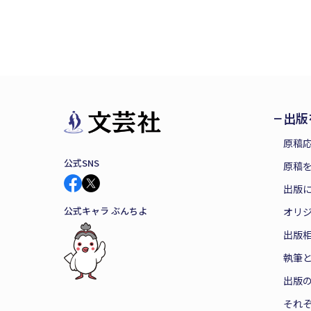
出版
原稿
公式SNS
原稿を
出版
公式キャラ ぶんちよ
オリ
出版
執筆
出版
それ