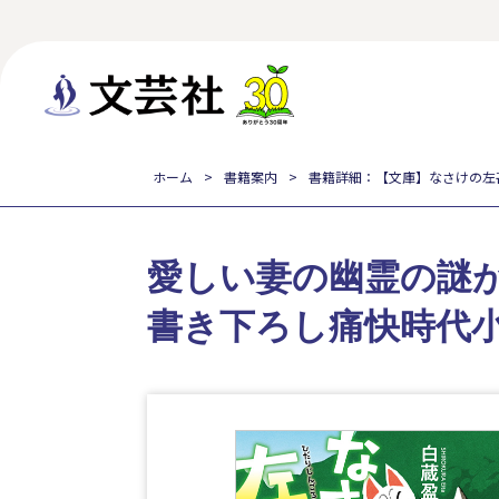
ホーム
書籍案内
書籍詳細：【文庫】なさけの左
愛しい妻の幽霊の謎
書き下ろし痛快時代小