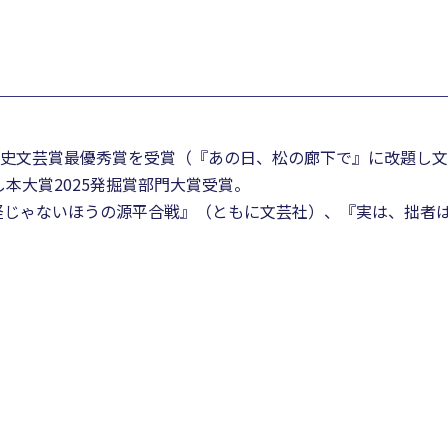
回歴史文芸賞最優秀賞を受賞（『あの日、松の廊下で』に改題し
し本大賞2025発掘賞部門大賞受賞。
経じゃないほうの源平合戦』（ともに文芸社）、『実は、拙者