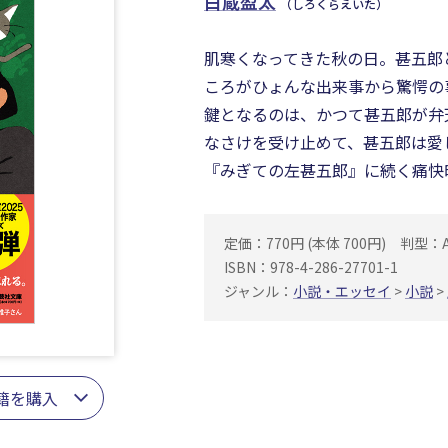
白蔵盈太
（しろくらえいた）
肌寒くなってきた秋の日。甚五郎
ころがひょんな出来事から驚愕の
鍵となるのは、かつて甚五郎が弁
なさけを受け止めて、甚五郎は愛
『みぎての左甚五郎』に続く痛快
定価：770円 (本体 700円)
判型：
ISBN：978-4-286-27701-1
ジャンル：
小説・エッセイ
>
小説
>
籍を購入