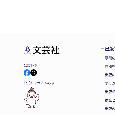
出版
原稿
公式SNS
原稿を
出版
公式キャラ ぶんちよ
オリ
出版
執筆
出版