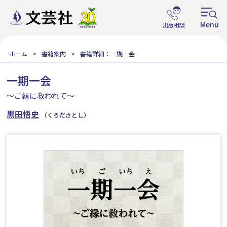
ホーム
書籍案内
書籍詳細：一期一会
一期一会
～ご縁に救われて～
黒田悟史
（くろださとし）