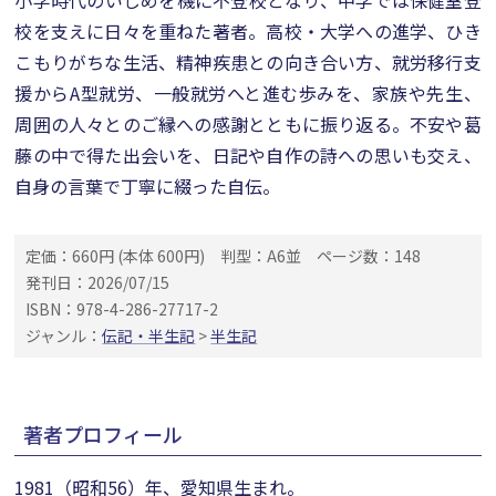
小学時代のいじめを機に不登校となり、中学では保健室登
校を支えに日々を重ねた著者。高校・大学への進学、ひき
こもりがちな生活、精神疾患との向き合い方、就労移行支
援からA型就労、一般就労へと進む歩みを、家族や先生、
周囲の人々とのご縁への感謝とともに振り返る。不安や葛
藤の中で得た出会いを、日記や自作の詩への思いも交え、
自身の言葉で丁寧に綴った自伝。
定価：660円 (本体 600円)
判型：A6並
ページ数：148
発刊日：2026/07/15
ISBN：978-4-286-27717-2
ジャンル：
伝記・半生記
>
半生記
著者プロフィール
1981（昭和56）年、愛知県生まれ。