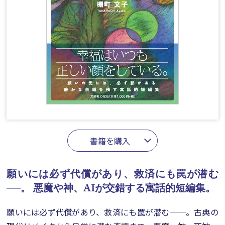
書籍を購入
願いには必ず代償があり、救済にも罠が潜む
──。
悪魔や神、AIが交錯する寓話的短編集。
願いには必ず代償があり、救済にも罠が潜む──。古典の