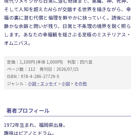
現代リメイクから日常に潜む奇譚まで、悪魔、神、死神、
そして人知を超えたAIらが交錯する世界を描きながら、幸
福の裏に潜む代償と倫理を鮮やかに抉っていく。読後には
静かな余韻と問いが残り、日常と不条理の境界を鋭く照ら
します。あなたの幸福観を揺さぶる至極のミステリアス・
オムニバス。
定価：1,100円 (本体 1,000円)
判型：四六並
ページ数：112
発刊日：2026/07/15
ISBN：978-4-286-27729-5
ジャンル：
小説・エッセイ
>
小説
>
その他
著者プロフィール
1972年生まれ、福岡県出身。
趣味はピアノとドラム。