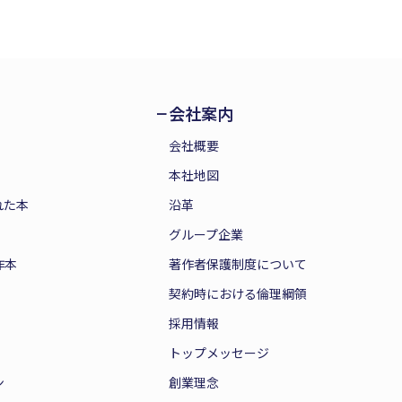
会社案内
会社概要
本社地図
れた本
沿革
グループ企業
作本
著作者保護制度について
契約時における倫理綱領
採用情報
トップメッセージ
ン
創業理念