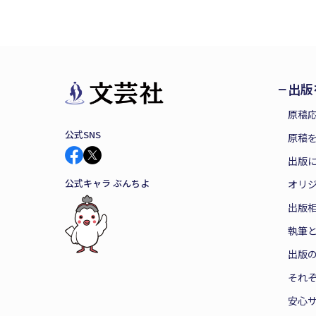
出版
原稿
公式SNS
原稿を
出版
公式キャラ ぶんちよ
オリ
出版
執筆
出版
それ
安心