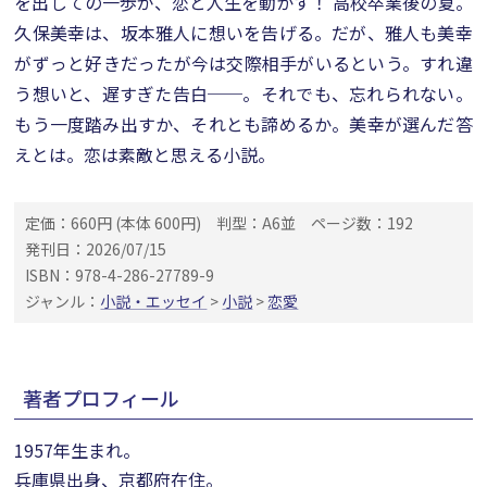
を出しての一歩が、恋と人生を動かす！ 高校卒業後の夏。
久保美幸は、坂本雅人に想いを告げる。だが、雅人も美幸
がずっと好きだったが今は交際相手がいるという。すれ違
う想いと、遅すぎた告白──。それでも、忘れられない。
もう一度踏み出すか、それとも諦めるか。美幸が選んだ答
えとは。恋は素敵と思える小説。
定価：660円 (本体 600円)
判型：A6並
ページ数：192
発刊日：2026/07/15
ISBN：978-4-286-27789-9
ジャンル：
小説・エッセイ
>
小説
>
恋愛
著者プロフィール
1957年生まれ。
兵庫県出身、京都府在住。