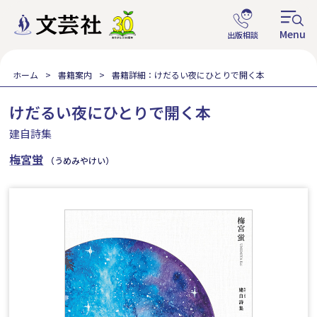
ホーム
書籍案内
書籍詳細：けだるい夜にひとりで開く本
けだるい夜にひとりで開く本
建自詩集
梅宮蛍
（うめみやけい）