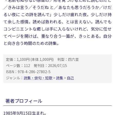
「名前も知らない感情の／形を見つけるために読むのだと
／きみは言う／そうだね と／あなたも思うだろうか／けだ
るい夜に この詩を読んで」少しだけ疲れた夜。少しだけ持
て余した感情。読めば救われる、とは言えない。読んでも
コンビニエントな癒しは手に入らないけれど、気分に任せ
てページを開けば、重なり合う一篇が、きっとある。自分
と向き合う時間のための詩集。
定価：1,100円 (本体 1,000円)
判型：四六並
ページ数：112
発刊日：2026/07/15
ISBN：978-4-286-27802-5
ジャンル：
詩集・俳句・短歌
>
詩集
>
自己
著者プロフィール
1985年9月15日生まれ。