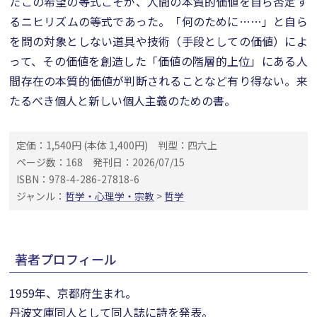
たこの希望の等式こそが、人間の本質的価値を自ら否定す
るニヒリズムの等式であった。「何のために……」と自ら
を問の対象としない道具や技術（手段としての価値）によ
って、その価値を創造した「価値の階層的上位」にある人
間存在の本質的価値が判断されることなど有り得ない。来
たるべき個人と新しい個人主義のための書。
定価：1,540円 (本体 1,400円)
判型：四六上
ページ数：168
発刊日：2026/07/15
ISBN：978-4-286-27818-6
ジャンル：
哲学・心理学・宗教
>
哲学
著者プロフィール
1959年、京都府生まれ。
丹波文庫同人として同人誌に詩を発表。