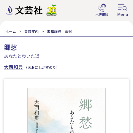
ホーム
書籍案内
書籍詳細：郷愁
郷愁
あなたと歩いた道
大西和典
（おおにしかずのり）