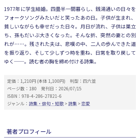
1977年に学生結婚。四畳半一間暮らし、銭湯通いの日々を
フォークソングみたいだと笑ったあの日。子供が生まれ、
貧しいながらも幸せだった日々。月日が流れ、子供は巣立
ち、孫もだいぶ大きくなった。そんな折、突然の妻との別
れが……。残された夫は、悲嘆の中、二人の歩んできた道
を振り返り、そして少しずつ時を重ね、日常を取り戻して
ゆく──。読む者の胸を締め付ける詩集。
定価：1,210円 (本体 1,100円)
判型：四六並
ページ数：180
発刊日：2026/07/15
ISBN：978-4-286-27821-6
ジャンル：
詩集・俳句・短歌
>
詩集
>
恋愛
著者プロフィール