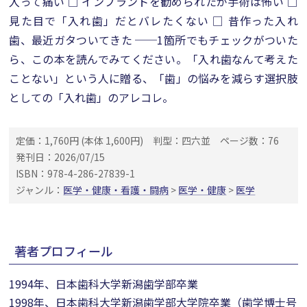
入って痛い □ インプラントを勧められたが手術は怖い □
見た目で「入れ歯」だとバレたくない □ 昔作った入れ
歯、最近ガタついてきた ──1箇所でもチェックがついた
ら、この本を読んでみてください。「入れ歯なんて考えた
ことない」という人に贈る、「歯」の悩みを減らす選択肢
としての「入れ歯」のアレコレ。
定価：1,760円 (本体 1,600円)
判型：四六並
ページ数：76
発刊日：2026/07/15
ISBN：978-4-286-27839-1
ジャンル：
医学・健康・看護・闘病
>
医学・健康
>
医学
著者プロフィール
1994年、日本歯科大学新潟歯学部卒業
1998年、日本歯科大学新潟歯学部大学院卒業（歯学博士号