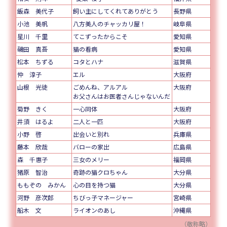
飯森 美代子
飼い主にしてくれてありがとう
長野県
小池 美帆
八方美人のチャッカリ屋！
岐阜県
星川 千里
てこずったからこそ
愛知県
磯田 真吾
猫の看病
愛知県
松本 ちずる
コタとハナ
滋賀県
仲 淳子
エル
大阪府
山根 光徒
ごめんね、アルアル
大阪府
お父さんはお医者さんじゃないんだ
菊野 きく
一心同体
大阪府
井須 はるよ
二人と一匹
大阪府
小野 啓
出会いと別れ
兵庫県
藤本 欣哉
バローの家出
広島県
森 千惠子
三女のメリー
福岡県
猪原 智治
奇跡の猫クロちゃん
大分県
ももぞの みかん
心の目を持つ猫
大分県
河野 彦次郎
ちびっ子マネージャー
宮崎県
船木 文
ライオンのあし
沖縄県
（敬称略）