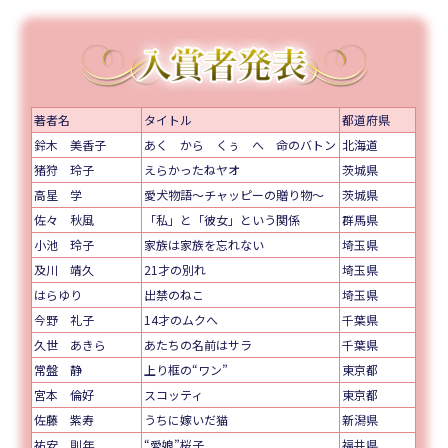
著者名
タイトル
都道府県
鈴木 美香子
あく から くぅ へ 命のバトン
北海道
猪狩 玲子
えらかったねヤオ
茨城県
高星 学
愛犬物語～チャッピーの贈り物～
茨城県
佐々 秋風
「私」と「彼女」という関係
群馬県
小池 玲子
家族は家族を忘れない
埼玉県
及川 靖久
21才の別れ
埼玉県
はらゆり
出禁のねこ
埼玉県
今野 礼子
14才のムクへ
千葉県
久世 あきら
あたちの名前はサラ
千葉県
常盤 静
上り框の“ワン”
東京都
宮本 倫好
スコッティ
東京都
佐藤 紫寿
うちに嫁いだ猫
新潟県
祐安 則年
“愛娘”桜子
福井県