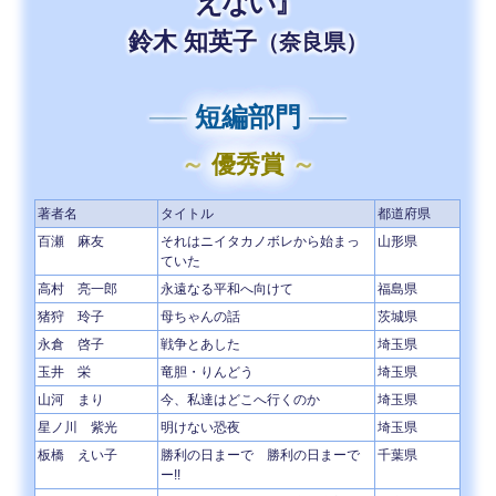
えない』
鈴木 知英子
（奈良県）
──
短編部門
──
～
優秀賞
～
著者名
タイトル
都道府県
百瀬 麻友
それはニイタカノボレから始まっ
山形県
ていた
高村 亮一郎
永遠なる平和へ向けて
福島県
猪狩 玲子
母ちゃんの話
茨城県
永倉 啓子
戦争とあした
埼玉県
玉井 栄
竜胆・りんどう
埼玉県
山河 まり
今、私達はどこへ行くのか
埼玉県
星ノ川 紫光
明けない恐夜
埼玉県
板橋 えい子
勝利の日まーで 勝利の日まーで
千葉県
ー!!