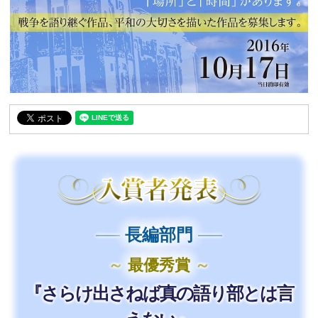
──
長編部門
──
～
最優秀賞
～
『さらけ出さねば真の語り部とは言