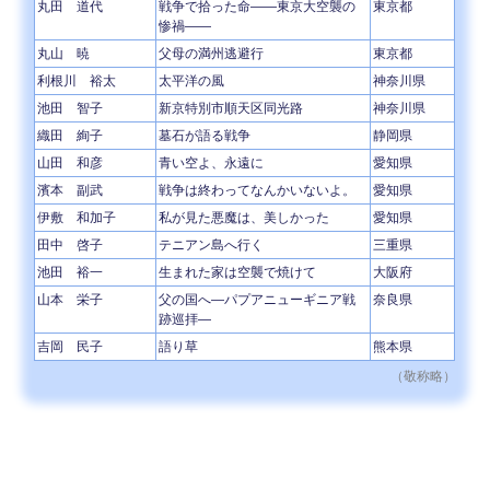
丸田 道代
戦争で拾った命――東京大空襲の
東京都
惨禍――
丸山 暁
父母の満州逃避行
東京都
利根川 裕太
太平洋の風
神奈川県
池田 智子
新京特別市順天区同光路
神奈川県
織田 絢子
墓石が語る戦争
静岡県
山田 和彦
青い空よ、永遠に
愛知県
濱本 副武
戦争は終わってなんかいないよ。
愛知県
伊敷 和加子
私が見た悪魔は、美しかった
愛知県
田中 啓子
テニアン島へ行く
三重県
池田 裕一
生まれた家は空襲で焼けて
大阪府
山本 栄子
父の国へ―パプアニューギニア戦
奈良県
跡巡拝―
吉岡 民子
語り草
熊本県
（敬称略）