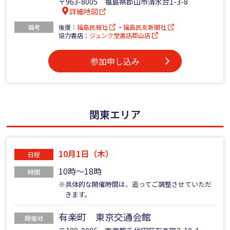
〒963-8005 福島県郡山市清水台1-3-8
詳細地図
備考
後援：
福島民報社
・
福島民友新聞社
協力書店：
ジュンク堂書店郡山店
参加申し込み
関東エリア
10月1日（木）
日程
10時～18時
時間
※具体的な開催時間は、追ってご調整させていただ
きます。
有楽町 東京交通会館
開催地