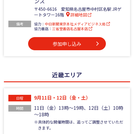
ンス
〒450-6616 愛知県名古屋市中村区名駅 JRゲ
ートタワー16階
詳細地図
備考
協力：
中日新聞東京本社メディアビジネス局
協力書店：
三省堂書店名古屋本店
参加申し込み
近畿エリア
9月11日・12日（金・土）
日程
11日（金）13時～19時、12日（土）10時
時間
～18時
※具体的な開催時間は、追ってご調整させていただ
きます。