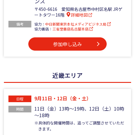
ンス
〒450-6616 愛知県名古屋市中村区名駅 JRゲ
ートタワー16階
詳細地図
備考
協力：
中日新聞東京本社メディアビジネス局
協力書店：
三省堂書店名古屋本店
参加申し込み
近畿エリア
9月11日・12日（金・土）
日程
11日（金）13時～19時、12日（土）10時
時間
～18時
※具体的な開催時間は、追ってご調整させていただ
きます。