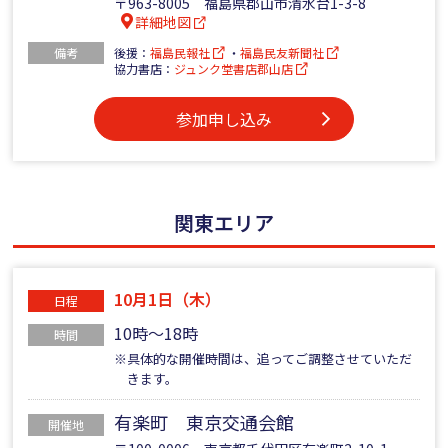
〒963-8005 福島県郡山市清水台1-3-8
詳細地図
備考
後援：
福島民報社
・
福島民友新聞社
協力書店：
ジュンク堂書店郡山店
参加申し込み
関東エリア
10月1日（木）
日程
10時～18時
時間
※具体的な開催時間は、追ってご調整させていただ
きます。
有楽町 東京交通会館
開催地