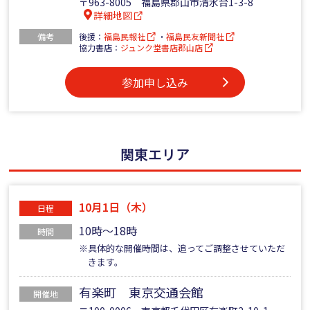
〒963-8005 福島県郡山市清水台1-3-8
詳細地図
備考
後援：
福島民報社
・
福島民友新聞社
協力書店：
ジュンク堂書店郡山店
参加申し込み
関東エリア
10月1日（木）
日程
10時～18時
時間
※具体的な開催時間は、追ってご調整させていただ
きます。
有楽町 東京交通会館
開催地