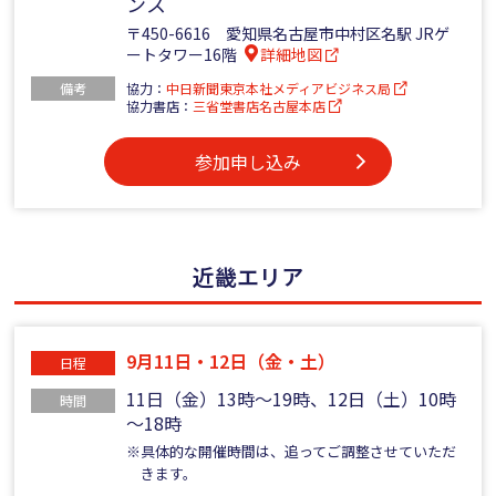
ンス
〒450-6616 愛知県名古屋市中村区名駅 JRゲ
ートタワー16階
詳細地図
備考
協力：
中日新聞東京本社メディアビジネス局
協力書店：
三省堂書店名古屋本店
参加申し込み
近畿エリア
9月11日・12日（金・土）
日程
11日（金）13時～19時、12日（土）10時
時間
～18時
※具体的な開催時間は、追ってご調整させていただ
きます。