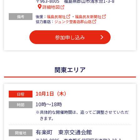
〒963-8005 福島県郡山市清水台1-3-8
詳細地図
備考
後援：
福島民報社
・
福島民友新聞社
協力書店：
ジュンク堂書店郡山店
参加申し込み
関東エリア
10月1日（木）
日程
10時～18時
時間
※具体的な開催時間は、追ってご調整させていただ
きます。
有楽町 東京交通会館
開催地