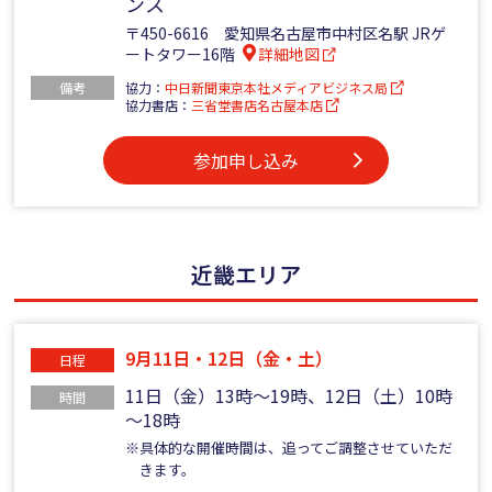
ンス
〒450-6616 愛知県名古屋市中村区名駅 JRゲ
ートタワー16階
詳細地図
備考
協力：
中日新聞東京本社メディアビジネス局
協力書店：
三省堂書店名古屋本店
参加申し込み
近畿エリア
9月11日・12日（金・土）
日程
11日（金）13時～19時、12日（土）10時
時間
～18時
※具体的な開催時間は、追ってご調整させていただ
きます。