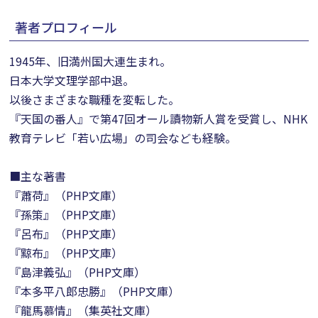
著者プロフィール
1945年、旧満州国大連生まれ。
日本大学文理学部中退。
以後さまざまな職種を変転した。
『天国の番人』で第47回オール讀物新人賞を受賞し、NHK
教育テレビ「若い広場」の司会なども経験。
■主な著書
『蕭荷』（PHP文庫）
『孫策』（PHP文庫）
『呂布』（PHP文庫）
『黥布』（PHP文庫）
『島津義弘』（PHP文庫）
『本多平八郎忠勝』（PHP文庫）
『龍馬慕情』（集英社文庫）