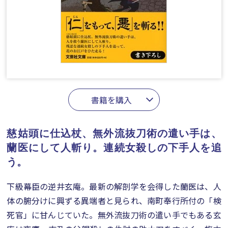
書籍を購入
慈姑頭に仕込杖、無外流抜刀術の遣い手は、
蘭医にして人斬り。連続女殺しの下手人を追
う。
下級幕臣の逆井玄庵。最新の解剖学を会得した蘭医は、人
体の腑分けに興ずる異端者と見られ、南町奉行所付の「検
死官」に甘んじていた。無外流抜刀術の遣い手でもある玄