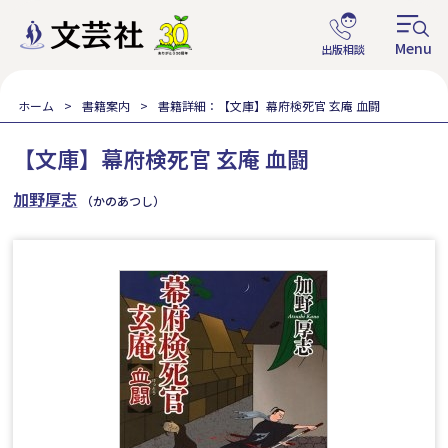
ホーム
書籍案内
書籍詳細：【文庫】幕府検死官 玄庵 血闘
【文庫】幕府検死官 玄庵 血闘
加野厚志
（かのあつし）