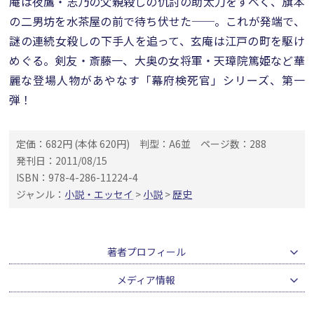
庵は夜鷹・志乃の父親殺しの仇討の助太刀をすべく、旗本
の二男坊を水茶屋の前で待ち伏せた──。これが発端で、
謎の連続女殺しの下手人を追って、玄庵は江戸の町を駆け
めぐる。剣友・斎藤一、大奥の女将軍・天璋院篤姫など華
麗な登場人物があやなす「幕府検死官」シリーズ、第一
弾！
定価：682円 (本体 620円)
判型：A6並
ページ数：288
発刊日：2011/08/15
ISBN：978-4-286-11224-4
ジャンル：
小説・エッセイ
>
小説
>
歴史
著者プロフィール
メディア情報