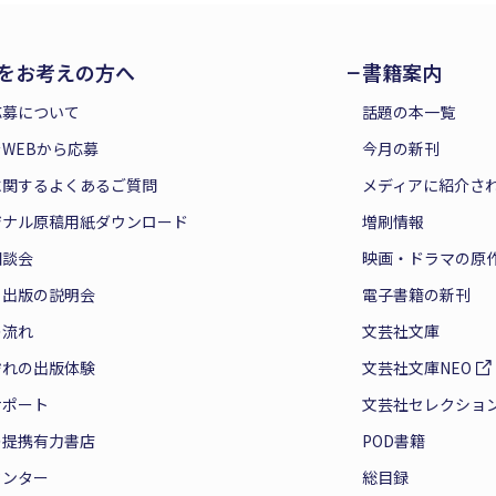
をお考えの方へ
書籍案内
応募について
話題の本一覧
WEBから応募
今月の新刊
に関するよくあるご質問
メディアに紹介さ
ジナル原稿用紙ダウンロード
増刷情報
相談会
映画・ドラマの原
と出版の説明会
電子書籍の新刊
の流れ
文芸社文庫
ぞれの出版体験
文芸社文庫NEO
サポート
文芸社セレクショ
の提携有力書店
POD書籍
センター
総目録