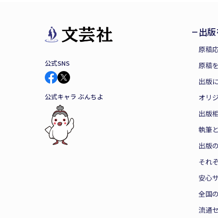
出版
原稿
公式SNS
原稿を
出版
公式キャラ ぶんちよ
オリ
出版
執筆
出版
それ
安心
全国
流通