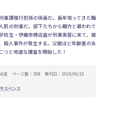
刑事課強行犯係の係長だ。長年培ってきた職
人肌の刑事だ。部下たちから親方と慕われて
学校生・伊織奈穂巡査が刑事実習に来て、彼
、殺人事件が発生する。父娘ほど年齢差のあ
こつと地道な捜査を開始した！
A6並
ページ数：308
発刊日：2019/06/15
サスペンス