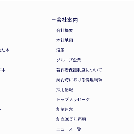
会社案内
会社概要
本社地図
れた本
沿革
グループ企業
作本
著作者保護制度について
契約時における倫理綱領
採用情報
トップメッセージ
ン
創業理念
創立30周年声明
ニュース一覧