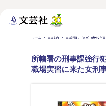
ホーム
書籍案内
書籍詳細：【文庫】新米女刑事
所轄署の刑事課強行
職場実習に来た女刑事