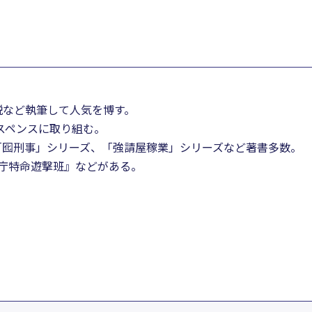
説など執筆して人気を博す。
サスペンスに取り組む。
「囮刑事」シリーズ、「強請屋稼業」シリーズなど著書多数。
視庁特命遊撃班』などがある。