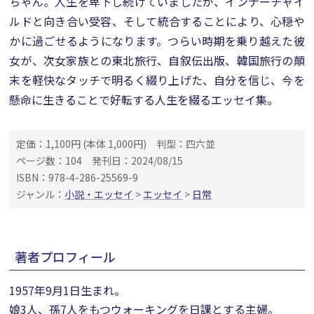
ちゃん。人生を卑下し続けていましたが、インナーチャイ
ルドと向き合い受容、そして統合することにより、心穏や
かに過ごせるようになります。つらい時期を乗り越えた彼
女が、次女家族との東北旅行、自叙伝出版、韓国旅行の顛
末を軽快なタッチで明るく綴り上げた、自分を信じ、今を
懸命に生きることで好転する人生を綴るエッセイ集。
定価：1,100円 (本体 1,000円)
判型：四六並
ページ数：104
発刊日：2024/08/15
ISBN：978-4-286-25569-9
ジャンル：
小説・エッセイ
>
エッセイ
>
日常
著者プロフィール
1957年9月1日生まれ。
娘3人、孫7人をもつウォーキングを日課とする主婦。