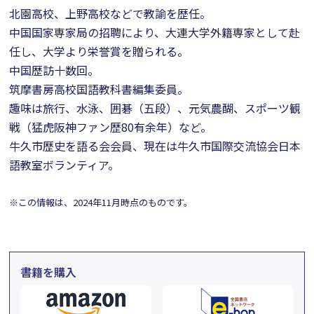
北園高校、上野高校などで教諭を歴任。
中国国家専家局の招聘により、大連大学外籍専家として赴
任し、大学より栄誉賞を贈られる。
中国歴訪十数回。
筑摩書房高校国語教科書編集委員。
趣味は旅行、水泳、囲碁（五段）、元気農醐、スポーツ観
戦（猛虎阪神ファン歴80有余年）など。
牛久市歴史を語る会会員、現在は牛久市国際交流協会日本
語教室ボランティア。
※この情報は、2024年11月時点のものです。
書籍を購入