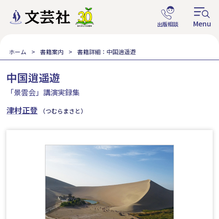
ホーム
書籍案内
書籍詳細：中国逍遥遊
中国逍遥遊
「景雲会」講演実録集
津村正登
（つむらまさと）