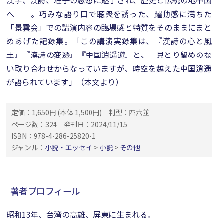
漢字、漢詩、荘子の思想に魅了され、歴史と伝統の地中国
へ──。巧みな語り口で聴衆を誘った、躍動感に満ちた
「景雲会」での講演内容の臨場感と特質をそのままにまと
めあげた記録集。「この講演実録集は、『漢詩の心と風
土』『漢詩の変遷』『中国逍遥遊』と、一見とり留めのな
い取り合わせからなっていますが、時空を越えた中国逍遥
が語られています」（本文より）
定価：1,650円 (本体 1,500円)
判型：四六並
ページ数：324
発刊日：2024/11/15
ISBN：978-4-286-25820-1
ジャンル：
小説・エッセイ
>
小説
>
その他
著者プロフィール
昭和13年、台湾の高雄、屏東に生まれる。